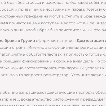
ый брак без стресса и расходов на большое событие
ифровой и привычен к иностранным парам, поэтому б
ностранных гражданина могут вступить в брак между
нцев
по-настоящему доступен. Как только вы решите
 важно лишь, чтобы брак был действительным, это о
е брака в Грузии
оформляется через
Дом юстиции
трации страны. Именно эта официальная регистраци
лагоприятных обстоятельствах и полностью готовых 
 не обещаем фиксированный срок, не видя дела. По 
всё же нужно соответствовать стандартным условиям
ть то, что запросит регистратор). Уточните актуаль
ев обычно запрашивают действующие паспорта обеих
 (например, доказательство расторжения предыдущег