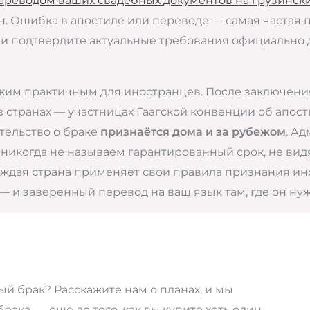
реводом ваших свадебных документов на грузинск
. Ошибка в апостиле или переводе — самая частая 
 и подтвердите актуальные требования официально 
таким практичным для иностранцев. После заключени
 странах — участницах Гаагской конвенции об апост
тельство о браке
признаётся дома и за рубежом
. А
ы никогда не называем гарантированный срок, не вид
 Каждая страна применяет свои правила признания ин
— и заверенный перевод на ваш язык там, где он нуже
 брак? Расскажите нам о планах, и мы
ака, — ещё до того, как вы купите хоть один