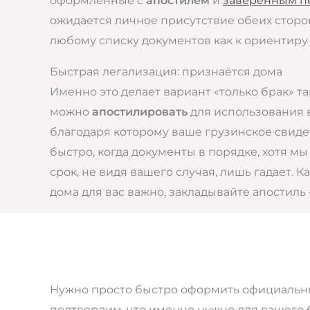
оформленные с
апостилем
и
заверенным пе
ожидается личное присутствие обеих сторон
любому списку документов как к ориентиру
Быстрая легализация: признаётся дома
Именно это делает вариант «только брак» 
можно
апостилировать
для использования в
благодаря которому ваше грузинское свиде
быстро, когда документы в порядке, хотя м
срок, не видя вашего случая, лишь гадает.
дома для вас важно, закладывайте апостиль 
Нужно просто быстро оформить официальный
подтвердим, что именно нужно для вашего бр