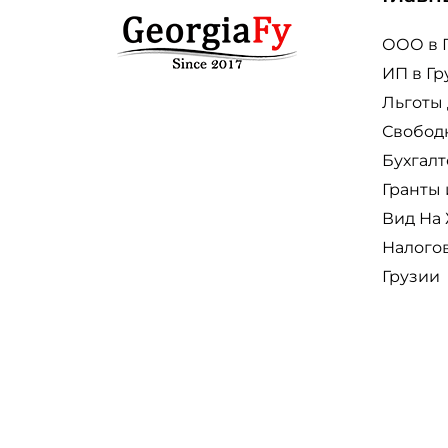
ООО в 
ИП в Гр
Льготы 
Свобод
Бухгалт
Гранты
Вид На 
Налого
Грузии