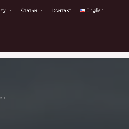
зду
Статьи
Контакт
English
ев