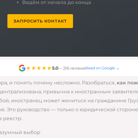
Ведём от начала до конца
ЗАПРОСИТЬ КОНТАКТ
★★★★★
5.0
— 216 reviews
Read on Google →
ра, и понять почему несложно. Разобраться,
как пож
централизована, привычна к иностранным заявител
обой, иностранец может жениться на гражданине Гру
. Это руководство — только о юридической стороне:
в реестр.
 разумный выбор