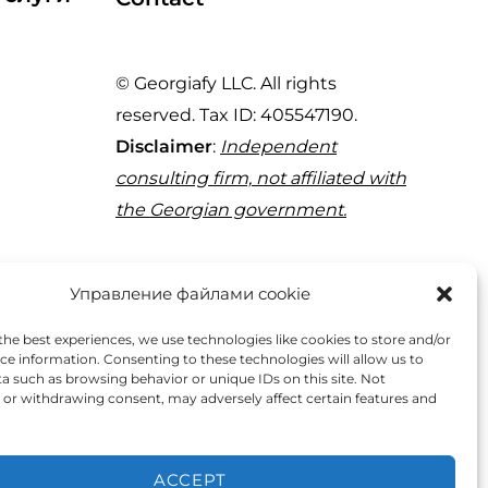
© Georgiafy LLC. All rights
reserved. Tax ID: 405547190.
Disclaimer
:
Independent
consulting firm, not affiliated with
the Georgian government.
29 Tornike Eristavi St, Tbilisi 0180,
Управление файлами cookie
Georgia
the best experiences, we use technologies like cookies to store and/or
ce information. Consenting to these technologies will allow us to
a such as browsing behavior or unique IDs on this site. Not
or withdrawing consent, may adversely affect certain features and
+995 595 95 40 77
ACCEPT
Click to Chat | Whatsapp