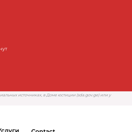
нут
льных источниках, в Доме юстиции (sda.gov.ge) или у
Услуги
Contact