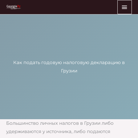
Перейти
ГЛА
к
МЕ
содержимому
Как подать годовую налоговую декларацию в
Грузии
Большинство личных налогов в Грузии либо
удерживаются у источника, либо подаются