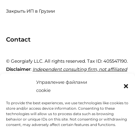
Закрыть ИП в Грузии
Contact
© Georgiafy LLC. All rights reserved. Tax ID: 405547190.
Disclaimer
:
Independent consulting firm, not affiliated
with the Georgian government.
Управление файлами
cookie
29 Tornike Eristavi St, Tbilisi 0180, Georgia
To provide the best experiences, we use technologies like cookies to
store and/or access device information. Consenting to these
technologies will allow us to process data such as browsing
+995 595 95 40 77
behavior or unique IDs on this site. Not consenting or withdrawing
consent, may adversely affect certain features and functions.