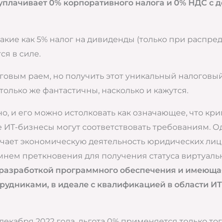
уплачивает 0% корпоративного налога и 0% НДС с д
акие как 5% налог на дивиденды (только при распре
ся в силе.
овым раем, но получить этот уникальный налоговый 
олько же фантастичны, насколько и кажутся.
, и его можно истолковать как означающее, что кри
ИТ-бизнесы могут соответствовать требованиям. Одна
ючает экономическую деятельность юридических лиц
мнем преткновения для получения статуса виртуаль
разработкой программного обеспечения и имеющая
отрудниками, в идеале с квалификацией в области И
екабря 2022 года, льгота 0% применяется только тог