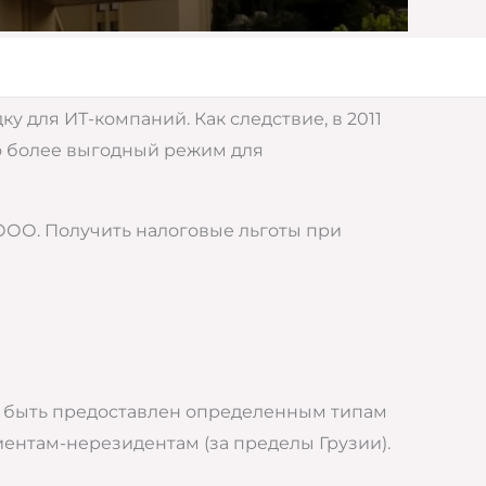
 для ИТ-компаний. Как следствие, в 2011
о более выгодный режим для
ООО. Получить налоговые льготы при
ет быть предоставлен определенным типам
ентам-нерезидентам (за пределы Грузии).