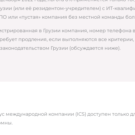
зии (или её резидентом-учредителем) с ИТ-квалиф
ПО или «пустая» компания без местной команды бол
истрированная в Грузии компания, номер телефона 
требует продления, если выполняются все критерии, 
законодательством Грузии (обсуждается ниже).
атус международной компании (ICS) доступен только д
омны.