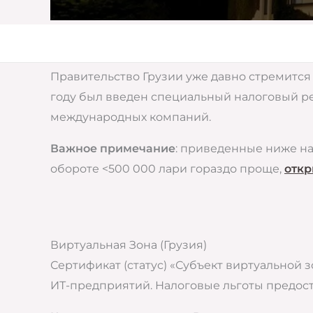
Правительство Грузии уже давно стремится 
году был введен специальный налоговый ре
международных компаний.
Важное примечание
: приведенные ниже н
обороте <500 000 лари гораздо проще,
откр
Виртуальная Зона (Грузия)
Сертификат (статус) «Субъект виртуальной
ИТ-предприятий. Налоговые льготы предост