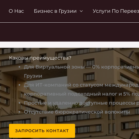
О Нас
Бизнес в Грузии
Услуги По Перее
Каковы преимущества?
Для Виртуальной зоны — 0% корпоративны
Грузии
Для ИТ-компаний со статусом междунаро
корпоративный подоходный налог и 5% по
Простые и удаленно доступные процессы 
Отсутствие бюрократической волокиты
ЗАПРОСИТЬ КОНТАКТ