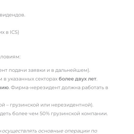
видендов.
х в ICS)
словиям:
нт подачи заявки и в дальнейшем).
м в указанных секторах
более двух лет
.
нию
. Фирма-нерезидент должна работать в
й – грузинской или нерезидентной).
адеть более чем 50% грузинской компании.
«
осуществлять основные операции по