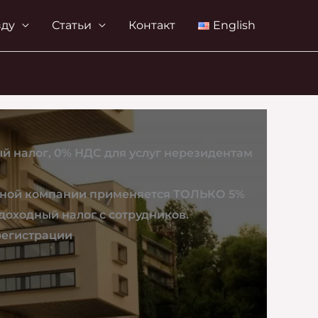
зду
Статьи
Контакт
English
й налог, 0% НДС для услуг нерезидентам
дной компании применяется ТОЛЬКО 5%
доходный налог с сотрудников.
регистрации