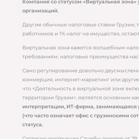
Компания со статусом «Виртуальная зона» 
организаций.
Другие обычные налоговые ставки Грузии, т
работников и 1% налог на имущество, остают
Виртуальная зона кажется волшебным налог
требованиям, налоговые преимущества наст
Само регулирование довольно двусмысленно
коммерция, интернет-маркетинг или другие 
что <Деятельность в виртуальной зоне вкл
территории Грузии>, является основным ка
интерпретации, ИТ-фирма, занимающаяся 
(что часто означает офис с грузинскими с
статуса.
Согласно инструкции Службы доходов от 29 д