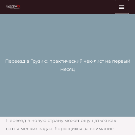
Перейти
ГЛА
к
МЕ
содержимому
Переезд в Грузию: практический чек-лист на первый
месяц
Переезд в новую страну может ощущаться как
сотня мелких задач, борющихся за внимание.