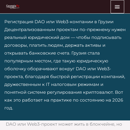
Перейти
ГЛА
к
МЕ
содержимому
Регистрация DAO или Web3-компании в Грузии
Децентрализованным проектам по-прежнему нужен
реальный юридический дом — чтобы подписывать
договоры, платить людям, держать активы и
открывать банковские счета. Грузия стала
популярным местом, где такую юридическую
оболочку оборачивают вокруг DAO или Web3-
проекта, благодаря быстрой регистрации компаний,
дружественным к IT налоговым режимам и
понятной системе регулирования криптовалют. Вот
как это работает на практике по состоянию на 2026
год.
DAO или Web3-проект может жить в блокчейне, но