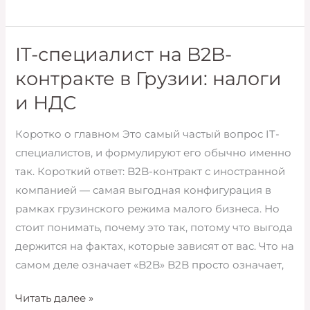
в
Грузии
для
IT-специалист на B2B-
репетитора,
контракте в Грузии: налоги
коуча
и НДС
и
онлайн-
Коротко о главном Это самый частый вопрос IT-
преподавателя
специалистов, и формулируют его обычно именно
так. Короткий ответ: B2B-контракт с иностранной
компанией — самая выгодная конфигурация в
рамках грузинского режима малого бизнеса. Но
стоит понимать, почему это так, потому что выгода
держится на фактах, которые зависят от вас. Что на
самом деле означает «B2B» B2B просто означает,
IT-
Читать далее »