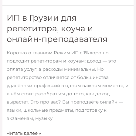
Грузии
для
ИП в Грузии для
продавцов
репетитора, коуча и
на
онлайн-преподавателя
Etsy
и
Коротко о главном Режим ИП с 1% хорошо
Amazon
подходит репетиторам и коучам: доход — это
оплата услуг, а расходы минимальны. Но
репетиторство отличается от большинства
удалённых профессий в одном важном моменте, и
в нём стоит разобраться до того, как доход
вырастет. Это про вас? Вы преподаёте онлайн —
языки, школьные предметы, подготовку к
экзаменам, музыку
ИП
Читать далее »