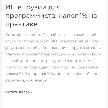
для
ИП в Грузии для
маркетолога
программиста: налог 1% на
и
практике
таргетолога
Коротко о главном Разработка — классический
случай для грузинского ИП: результат работы это
услуга, клиент обычно компания в другой стране, а
платежи приходят предсказуемыми счетами. Если
вы работаете по контракту, а не в штате, схема
почти точно совпадает с тем, под что создавался
режим 1%. Это про вас? Вы делаете софт — бэкенд,
фронтенд, мобильную
ИП
Читать далее »
в
Грузии