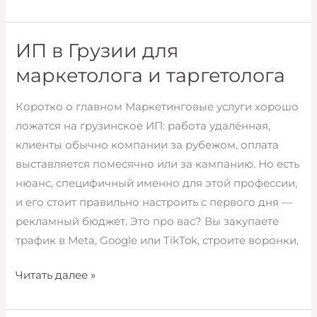
специалист
на
B2B-
ИП в Грузии для
контракте
маркетолога и таргетолога
в
Грузии:
Коротко о главном Маркетинговые услуги хорошо
налоги
ложатся на грузинское ИП: работа удалённая,
и
клиенты обычно компании за рубежом, оплата
НДС
выставляется помесячно или за кампанию. Но есть
нюанс, специфичный именно для этой профессии,
и его стоит правильно настроить с первого дня —
рекламный бюджет. Это про вас? Вы закупаете
трафик в Meta, Google или TikTok, строите воронки,
ИП
Читать далее »
в
Грузии