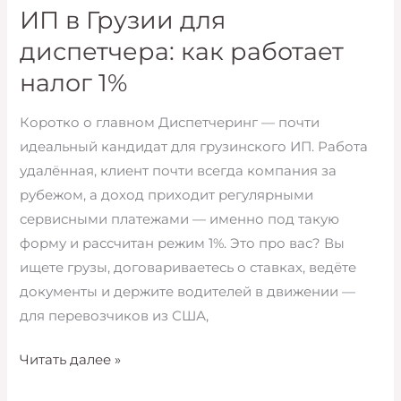
для
ИП в Грузии для
программиста:
диспетчера: как работает
налог
налог 1%
1%
на
Коротко о главном Диспетчеринг — почти
практике
идеальный кандидат для грузинского ИП. Работа
удалённая, клиент почти всегда компания за
рубежом, а доход приходит регулярными
сервисными платежами — именно под такую
форму и рассчитан режим 1%. Это про вас? Вы
ищете грузы, договариваетесь о ставках, ведёте
документы и держите водителей в движении —
для перевозчиков из США,
ИП
Читать далее »
в