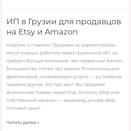
в
Грузии
для
ИП в Грузии для продавцов
монетизации
на Etsy и Amazon
AdSense
и
Коротко о главном Продажи на маркетплейсах
YouTube
могут хорошо работать через грузинское ИП, но
требуют больше внимания, чем сервисный бизнес.
Большинство статей про режим 1% написаны для
фрилансеров, оказывающих услуги, — а у товаров
правила другие. Это про вас? Вы продаёте
физические товары через Etsy, Amazon, eBay или
собственный магазин — хендмейд, private label,
оптовый закуп
ИП
Читать далее »
в