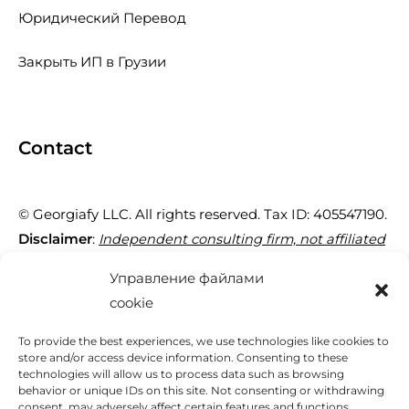
Юридический Перевод
Закрыть ИП в Грузии
Contact
© Georgiafy LLC. All rights reserved. Tax ID: 405547190.
Disclaimer
:
Independent consulting firm, not affiliated
with the Georgian government.
Управление файлами
cookie
29 Tornike Eristavi St, Tbilisi 0180, Georgia
To provide the best experiences, we use technologies like cookies to
store and/or access device information. Consenting to these
technologies will allow us to process data such as browsing
+995 595 95 40 77
behavior or unique IDs on this site. Not consenting or withdrawing
consent, may adversely affect certain features and functions.