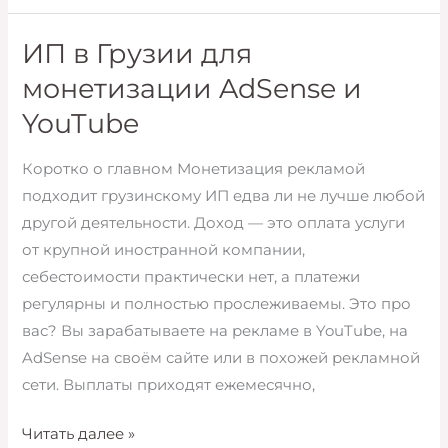
Грузии
для
ИП в Грузии для
издателей
монетизации AdSense и
приложений
YouTube
и
веб-
Коротко о главном Монетизация рекламой
сервисов
подходит грузинскому ИП едва ли не лучше любой
другой деятельности. Доход — это оплата услуги
от крупной иностранной компании,
себестоимости практически нет, а платежи
регулярны и полностью прослеживаемы. Это про
вас? Вы зарабатываете на рекламе в YouTube, на
AdSense на своём сайте или в похожей рекламной
сети. Выплаты приходят ежемесячно,
ИП
Читать далее »