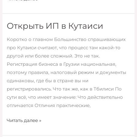
на
Airbnb
в
Открыть ИП в Кутаиси
Грузии:
Коротко о главном Большинство спрашивающих
5%
про Кутаиси считают, что процесс там какой-то
или
другой или более сложный. Это не так.
20%
Регистрация бизнеса в Грузии национальная,
и
поэтому правила, налоговый режим и документы
почему
одинаковы, где бы в стране вы ни
это
регистрировались. Что так же, как в Тбилиси По
не
сути всё, что имеет значение: Что действительно
автоматически
отличается Отличия практические,
Открыть
Читать далее »
ИП
в