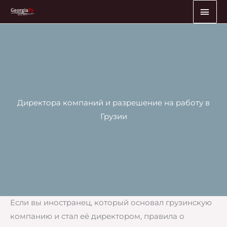
Перейти
ГЛА
к
МЕ
содержимому
Директора компаний и разрешение на работу в
Грузии
Если вы иностранец, который основал грузинскую
компанию и стал её директором, правила о