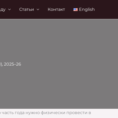
зду
Статьи
Контакт
English
, 2025–26
 часть года нужно физически провести в