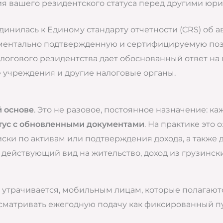
я вашего резидентского статуса перед другими юр
единилась к Единому стандарту отчетности (CRS) об
окументально подтвержденную и сертифицируемую по
алогового резидентства дает обоснованный ответ на
е учреждения и другие налоговые органы.
й основе
. Это не разовое, постоянное назначение: к
тус с обновленными документами
. На практике это
и по активам или подтверждения дохода, а также до
действующий вид на жительство, доход из грузинских
с утрачивается, мобильным лицам, которые полагают
ссматривать ежегодную подачу как фиксированный пу