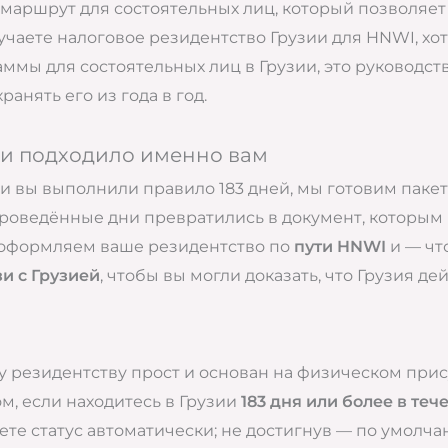
й маршрут для состоятельных лиц, который позволяе
зучаете налоговое резидентство Грузии для HNWI, хо
ммы для состоятельных лиц в Грузии, это руководство
ранять его из года в год.
 ни подходило именно вам
и вы выполнили правило 183 дней, мы готовим паке
роведённые дни превратились в документ, которым 
оформляем ваше резидентство по
пути HNWI
и — чт
и с Грузией
, чтобы вы могли доказать, что Грузия д
 резидентству прост и основан на физическом прису
м, если находитесь в Грузии
183 дня или более в те
чаете статус автоматически; не достигнув — по умол