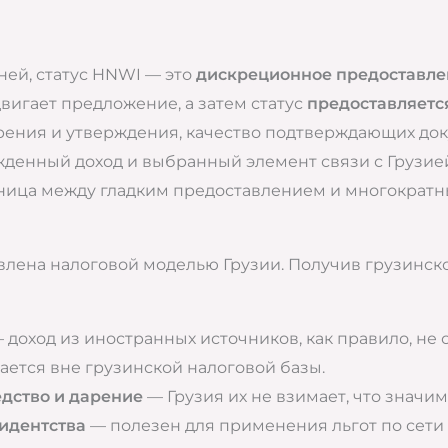
ней, статус HNWI — это
дискреционное предоставле
вигает предложение, а затем статус
предоставляетс
рения и утверждения, качество подтверждающих док
денный доход и выбранный элемент связи с Грузией
зница между гладким предоставлением и многократн
ена налоговой моделью Грузии. Получив грузинское
 доход из иностранных источников, как правило, не о
ается вне грузинской налоговой базы.
едство и дарение
— Грузия их не взимает, что значи
зидентства
— полезен для применения льгот по сети