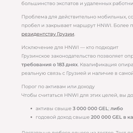
большинство экспатов и удаленных работник
Проблема для действительно мобильных, со
пробел и закрывает маршрут HNWI. Более 
резидентству Грузии
.
Исключение для HNWI — кто подходит
Грузинское законодательство позволяет о
требования о 183 днях
. Квалификация опира
реальную связь с Грузией и наличие в само
Порог по активам или доходу
Чтобы считаться HNWI для этих целей, вы 
активы свыше
3 000 000 GEL
;
либо
годовой доход свыше
200 000 GEL в к
Достаточно любого одного из тестов. Тест п