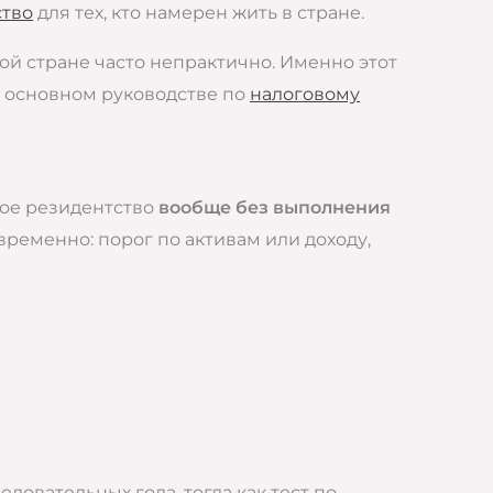
ство
для тех, кто намерен жить в стране.
ой стране часто непрактично. Именно этот
 основном руководстве по
налоговому
вое резидентство
вообще без выполнения
временно: порог по активам или доходу,
довательных года, тогда как тест по