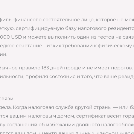
ь: финансово состоятельное лицо, которое не може
четкую, сертифицируемую базу налогового резидентс
 000 USD и можете выполнить один из тестов на связ
редкое сочетание низких требований к физическому 
ии.
 обычное правило 183 дней проще и не имеет порого
льности, профиля состояния и того, что ваше рези
связи
дела. Когда налоговая служба другой страны — или
ется вашим налоговым домом, сертификат весит гора
у соглашений об избежании двойного налогообложен
одятся ваш дом и центр ваших личных и экономическ