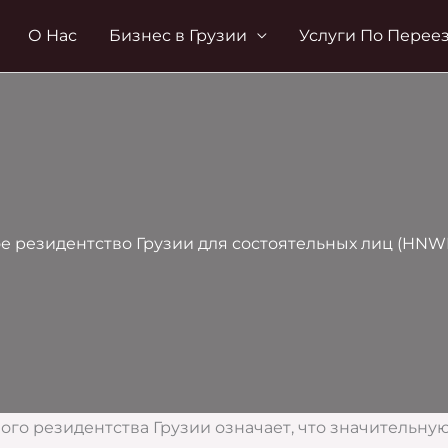
О Нас
Бизнес в Грузии
Услуги По Перее
е резидентство Грузии для состоятельных лиц (HNWI)
го резидентства Грузии означает, что значительную