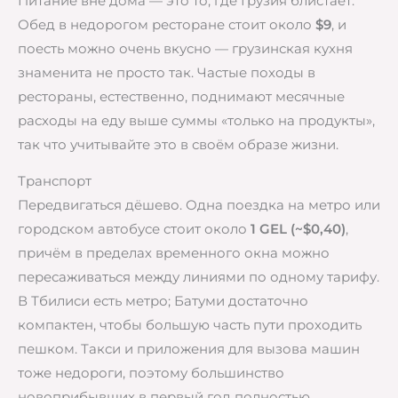
Питание вне дома — это то, где Грузия блистает.
Обед в недорогом ресторане стоит около
$9
, и
поесть можно очень вкусно — грузинская кухня
знаменита не просто так. Частые походы в
рестораны, естественно, поднимают месячные
расходы на еду выше суммы «только на продукты»,
так что учитывайте это в своём образе жизни.
Транспорт
Передвигаться дёшево. Одна поездка на метро или
городском автобусе стоит около
1 GEL (~$0,40)
,
причём в пределах временного окна можно
пересаживаться между линиями по одному тарифу.
В Тбилиси есть метро; Батуми достаточно
компактен, чтобы большую часть пути проходить
пешком. Такси и приложения для вызова машин
тоже недороги, поэтому большинство
новоприбывших в первый год полностью