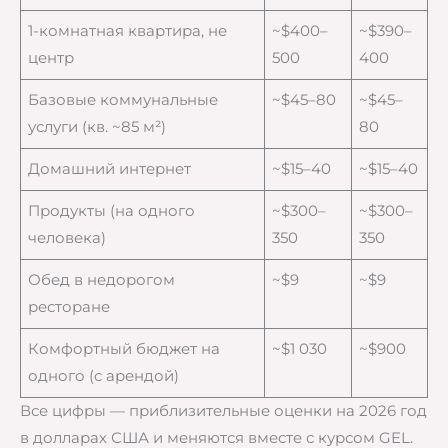
1-комнатная квартира, не
~$400–
~$390–
центр
500
400
Базовые коммунальные
~$45–80
~$45–
услуги (кв. ~85 м²)
80
Домашний интернет
~$15–40
~$15–40
Продукты (на одного
~$300–
~$300–
человека)
350
350
Обед в недорогом
~$9
~$9
ресторане
Комфортный бюджет на
~$1 030
~$900
одного (с арендой)
Все цифры — приблизительные оценки на 2026 год
в долларах США и меняются вместе с курсом GEL.