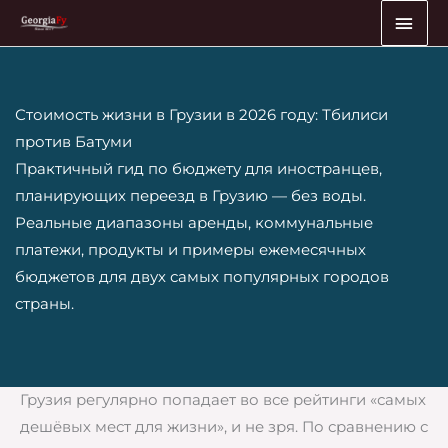
Перейти
ГЛА
к
МЕ
содержимому
Стоимость жизни в Грузии в 2026 году: Тбилиси
против Батуми
Практичный гид по бюджету для иностранцев,
планирующих переезд в Грузию — без воды.
Реальные диапазоны аренды, коммунальные
платежи, продукты и примеры ежемесячных
бюджетов для двух самых популярных городов
страны.
Грузия регулярно попадает во все рейтинги «самых
дешёвых мест для жизни», и не зря. По сравнению с